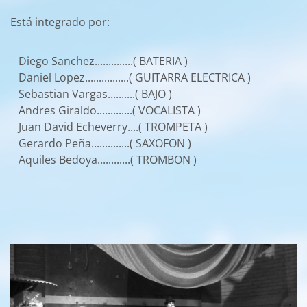
Está integrado por:
Diego Sanchez..............( BATERIA )
Daniel Lopez................( GUITARRA ELECTRICA )
Sebastian Vargas..........( BAJO )
Andres Giraldo.............( VOCALISTA )
Juan David Echeverry....( TROMPETA )
Gerardo Peña..............( SAXOFON )
Aquiles Bedoya............( TROMBON )