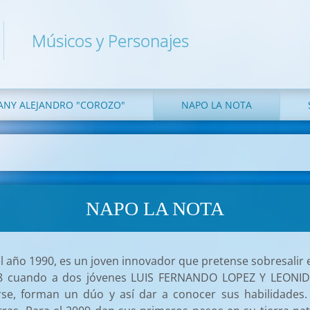
Músicos y Personajes
ANY ALEJANDRO "COROZO"
NAPO LA NOTA
NAPO LA NOTA
el año 1990, es un joven innovador que pretense sobresalir
008 cuando a dos jóvenes LUIS FERNANDO LOPEZ Y LEONID
se, forman un dúo y así dar a conocer sus habilidades. 