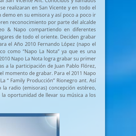
al San Vicente Ant. Conocidos y llamados
se realizaran en San Vicente y en todo el
 demo en su emisora y así poco a poco ir
eren reconocimiento por parte del alcalde
eo & Napo compartiendo en diferentes
ugares de todo el oriente. Deciden grabar
ra el Año 2010 Fernando López (napo el
tico como “Napo La Nota” ya que es una
010 Napo La Nota logra grabar su primer
 a la participación de Juan Pablo Flórez,
n el momento de grabar.
Para el 2011 Napo
a “ Family Producción” Rionegro ant. Así
la radio (emisoras) concepción estéreo,
 la oportunidad de llevar su música a los