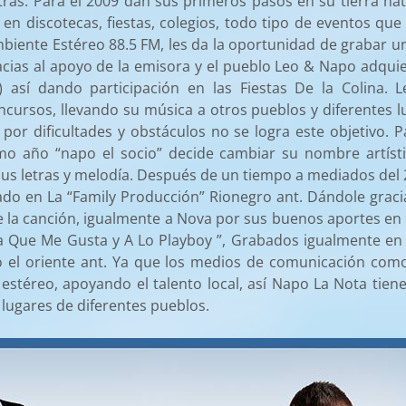
tras.
Para el 2009 dan sus primeros pasos en su tierra nat
n discotecas, fiestas, colegios, todo tipo de eventos que 
iente Estéreo 88.5 FM, les da la oportunidad de grabar un
racias al apoyo de la emisora y el pueblo Leo & Napo adqui
) así dando participación en las Fiestas De la Colina.
L
ncursos, llevando su música a otros pueblos y diferentes l
por dificultades y obstáculos no se logra este objetivo.
Pa
mo año “napo el socio” decide cambiar su nombre artís
us letras y melodía.
Después de un tiempo a mediados del 2
do en La “Family Producción” Rionegro ant. Dándole gracias
de la canción, igualmente a Nova por sus buenos aportes e
a Que Me Gusta y A Lo Playboy ”, Grabados igualmente en L
el oriente ant. Ya que los medios de comunicación como 
estéreo, apoyando el talento local, así Napo La Nota tiene
y lugares de diferentes pueblos.