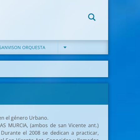
SANVISON ORQUESTA
 en el género Urbano.
AS MURCIA, (ambos de san Vicente ant.)
Durante el 2008 se dedican a practicar,