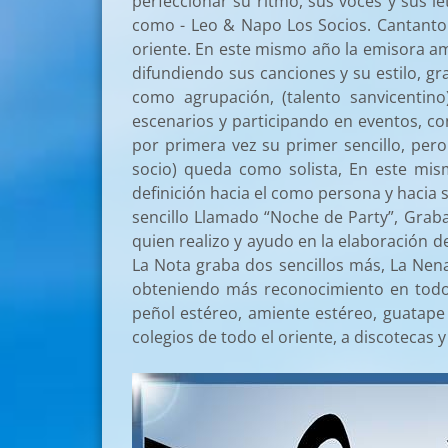
perfeccionar su ritmo, sus voces y sus le
como - Leo & Napo Los Socios. Cantanto e
oriente.
En este mismo año la emisora amb
difundiendo sus canciones y su estilo, g
como agrupación, (talento sanvicentino
escenarios y participando en eventos, co
por primera vez su primer sencillo, pero 
socio) queda como solista,
En este mis
definición hacia el como persona y hacia s
sencillo Llamado “Noche de Party”, Graba
quien realizo y ayudo en la elaboración 
La Nota graba dos sencillos más, La Nen
obteniendo más reconocimiento en todo 
peñol estéreo, amiente estéreo, guatape 
colegios de todo el oriente, a discotecas 